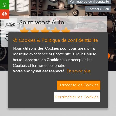
Politique de confidentialité
Contact / Plan
Saint Vaast Auto
5.0
🍪 Cookies & Politique de confidentialité
18 avis
Consultez les avis
Nous utilisons des Cookies pour vous garantir la
meilleure expérience sur notre site. Cliquez sur le
bouton
accepte les Cookies
pour accepter les
Cookies et fermer cette fenêtre.
Votre anonymat est respecté.
En savoir plus
J'accepte les Cookies
Paramétrer les Cookies